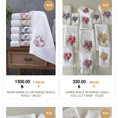
%14
%13
1500.00
330.00
1750.00
380.00
₺
₺
₺
₺
50x90 SARRA 6'LI 3D NAKIŞLI BUKLE
SARRA BUKLE 3D NAKIŞLI ANALI
HAVLU - NİLSU
KIZLI 2'Lİ TAKIM - YILDIZ
%15
%14