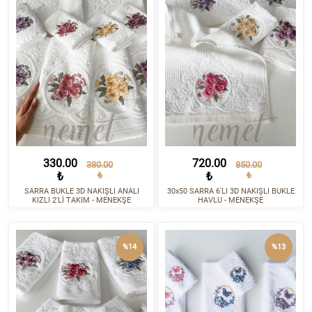
330.00
720.00
380.00
850.00
₺
₺
₺
₺
SARRA BUKLE 3D NAKIŞLI ANALI
30x50 SARRA 6'LI 3D NAKIŞLI BUKLE
KIZLI 2'Lİ TAKIM - MENEKŞE
HAVLU - MENEKŞE
%14
%13