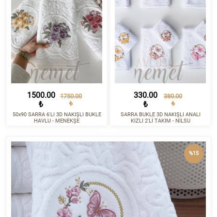
1500.00
330.00
1750.00
380.00
₺
₺
₺
₺
50x90 SARRA 6'LI 3D NAKIŞLI BUKLE
SARRA BUKLE 3D NAKIŞLI ANALI
HAVLU - MENEKŞE
KIZLI 2'Lİ TAKIM - NİLSU
%15