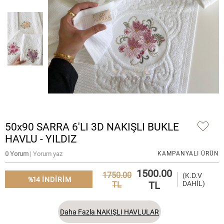
50x90 SARRA 6'LI 3D NAKIŞLI BUKLE
HAVLU - YILDIZ
0 Yorum
| Yorum yaz
KAMPANYALI ÜRÜN
1500.00
1750.00
(K.D.V
%14
INDIRIM
TL
DAHİL)
TL
Daha Fazla NAKIŞLI HAVLULAR