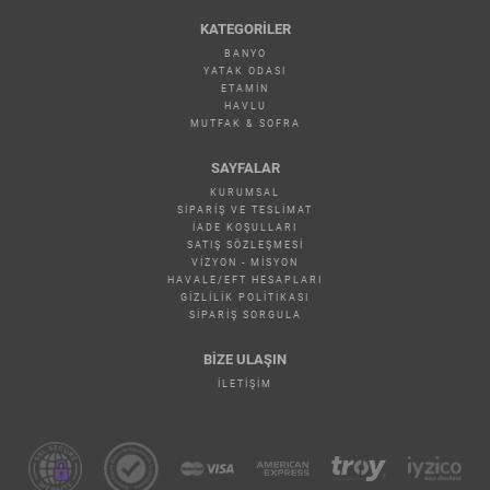
KATEGORILER
BANYO
YATAK ODASI
ETAMİN
HAVLU
MUTFAK & SOFRA
SAYFALAR
KURUMSAL
SIPARIŞ VE TESLIMAT
İADE KOŞULLARI
SATIŞ SÖZLEŞMESI
VIZYON - MISYON
HAVALE/EFT HESAPLARI
GIZLILIK POLITIKASI
SIPARIŞ SORGULA
BİZE ULAŞIN
İLETIŞIM