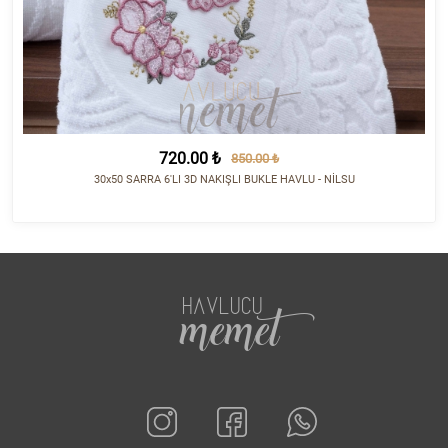
720.00 ₺
850.00 ₺
30x50 SARRA 6'LI 3D NAKIŞLI BUKLE HAVLU - NİLSU
HAVLUCU
memet