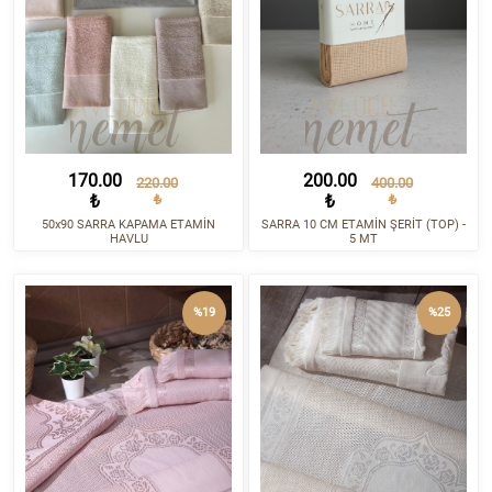
170.00
200.00
220.00
400.00
₺
₺
₺
₺
50x90 SARRA KAPAMA ETAMİN
SARRA 10 CM ETAMİN ŞERİT (TOP) -
HAVLU
5 MT
%19
%25