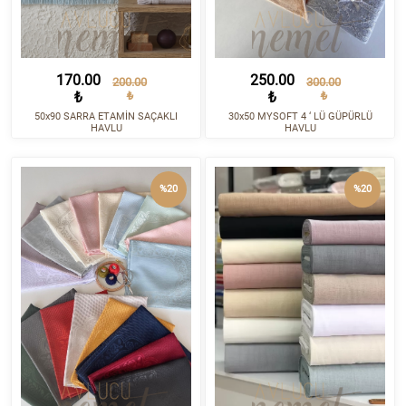
170.00
250.00
200.00
300.00
₺
₺
₺
₺
50x90 SARRA ETAMİN SAÇAKLI
30x50 MYSOFT 4 ‘ LÜ GÜPÜRLÜ
HAVLU
HAVLU
%20
%20