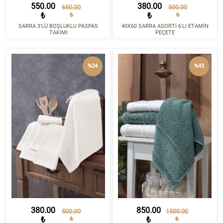
550.00
380.00
650.00
500.00
₺
₺
₺
₺
SARRA 3'LÜ BOŞLUKLU PASPAS
40X60 SARRA ASORTİ 6'LI ETAMİN
TAKIMI
PEÇETE
%24
%43
380.00
850.00
500.00
1500.00
₺
₺
₺
₺