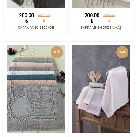
200.00
200.00
250.00
250.00
₺
₺
₺
₺
SARRA PANO SECCADE
SARRA LİNEN DÜZ KUMAŞ
%15
%24