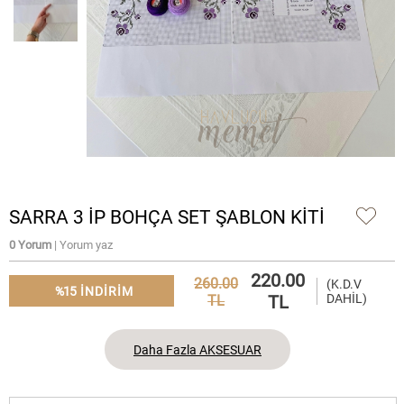
SARRA 3 İP BOHÇA SET ŞABLON KİTİ
0 Yorum
| Yorum yaz
220.00
260.00
(K.D.V
%15
INDIRIM
TL
DAHİL)
TL
Daha Fazla AKSESUAR