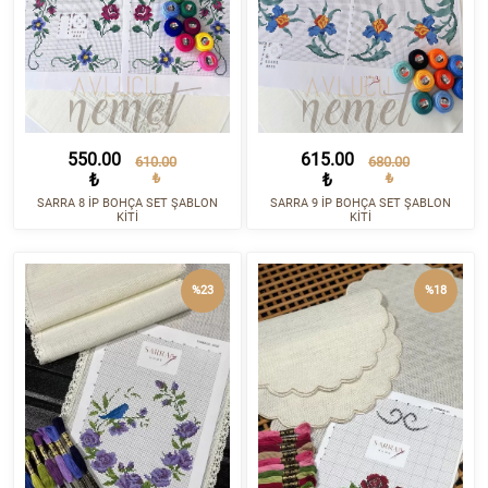
550.00
615.00
610.00
680.00
₺
₺
₺
₺
SARRA 8 İP BOHÇA SET ŞABLON
SARRA 9 İP BOHÇA SET ŞABLON
KİTİ
KİTİ
%23
%18