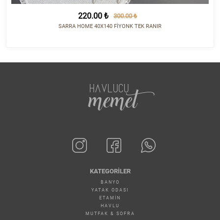
220.00 ₺
300.00 ₺
SARRA HOME 40X140 FİYONK TEK RANIR
HAVLUCU
memet
KATEGORILER
BANYO
YATAK ODASI
ETAMİN
HAVLU
MUTFAK & SOFRA