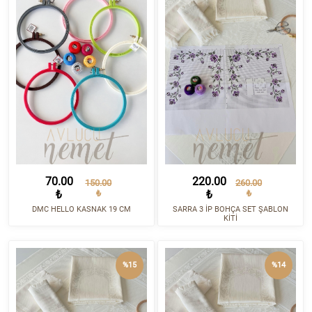
70.00
220.00
150.00
260.00
₺
₺
₺
₺
DMC HELLO KASNAK 19 CM
SARRA 3 İP BOHÇA SET ŞABLON
KİTİ
%15
%14