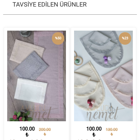
TAVSİYE EDİLEN ÜRÜNLER
%50
%23
100.00
100.00
200.00
130.00
₺
₺
₺
₺