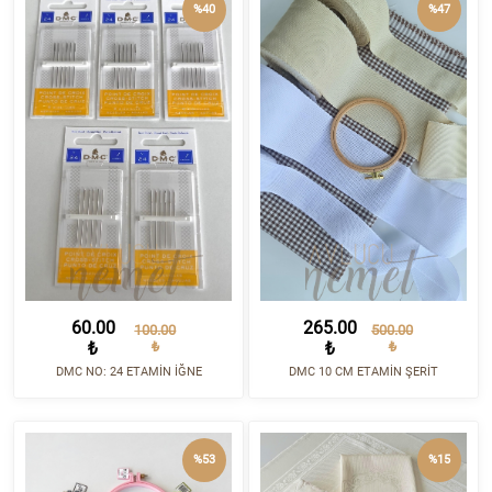
%40
%47
60.00
265.00
100.00
500.00
₺
₺
₺
₺
DMC NO: 24 ETAMİN İĞNE
DMC 10 CM ETAMİN ŞERİT
%53
%15