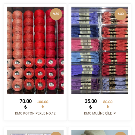
%30
%30
70.00
35.00
100.00
50.00
₺
₺
₺
₺
DMC KOTON PERLE NO:12
DMC MULİNE ÇİLE İP