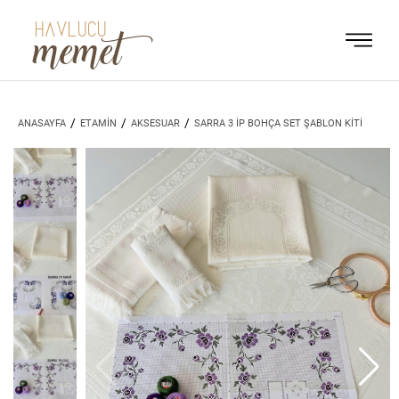
HAVLUCU
memet
/
/
/
ANASAYFA
ETAMİN
AKSESUAR
SARRA 3 İP BOHÇA SET ŞABLON KİTİ