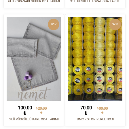
4’LÜ KOPANAKİ GÜPÜR ODA TAKIMI
3’LÜ PÜSKÜLLÜ OVAL ODA TAKIMI
%17
%30
100.00
70.00
120.00
100.00
₺
₺
₺
₺
3’LÜ PÜSKÜLLÜ KARE ODA TAKIMI
DMC KOTON PERLE NO:8