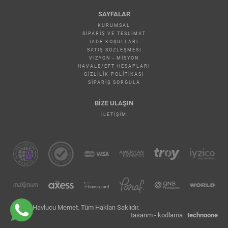
SAYFALAR
KURUMSAL
SIPARIŞ VE TESLIMAT
İADE KOŞULLARI
SATIŞ SÖZLEŞMESI
VIZYON - MISYON
HAVALE/EFT HESAPLARI
GIZLILIK POLITIKASI
SIPARIŞ SORGULA
BİZE ULAŞIN
İLETIŞIM
© 2026 Havlucu Memet. Tüm Hakları Saklıdır.
tasarım - kodlama :
technoone