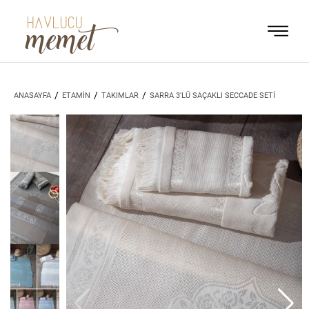
HAVLUCU
memet
/
/
/
ANASAYFA
ETAMİN
TAKIMLAR
SARRA 3'LÜ SAÇAKLI SECCADE SETİ