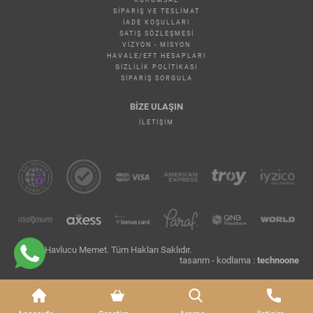
KURUMSAL
SIPARIŞ VE TESLIMAT
İADE KOŞULLARI
SATIŞ SÖZLEŞMESI
VIZYON - MISYON
HAVALE/EFT HESAPLARI
GIZLILIK POLITIKASI
SIPARIŞ SORGULA
BİZE ULAŞIN
İLETIŞIM
© 2026 Havlucu Memet. Tüm Hakları Saklıdır.
tasarım - kodlama :
technoone