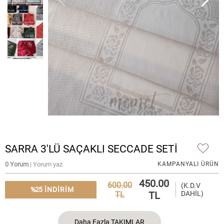
SARRA 3'LÜ SAÇAKLI SECCADE SETİ
0 Yorum
| Yorum yaz
KAMPANYALI ÜRÜN
450.00
600.00
(K.D.V
%25
INDIRIM
TL
DAHİL)
TL
Daha Fazla TAKIMLAR