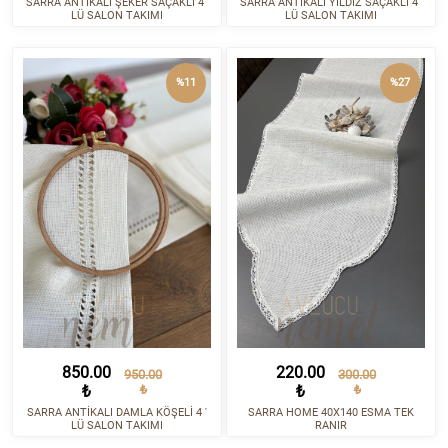
SARRA ANTİKALI ŞEKER SAÇAKLI 4 '
SARRA ANTİKALI YILDIZ SAÇAKLI 4 '
LÜ SALON TAKIMI
LÜ SALON TAKIMI
%11
%27
850.00
220.00
950.00
300.00
₺
₺
₺
₺
SARRA ANTİKALI DAMLA KÖŞELİ 4 '
SARRA HOME 40X140 ESMA TEK
LÜ SALON TAKIMI
RANIR