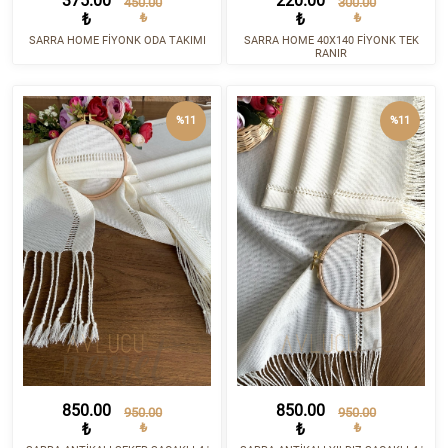
375.00
220.00
450.00
300.00
₺
₺
₺
₺
SARRA HOME FİYONK ODA TAKIMI
SARRA HOME 40X140 FİYONK TEK
RANIR
%11
%11
850.00
850.00
950.00
950.00
₺
₺
₺
₺