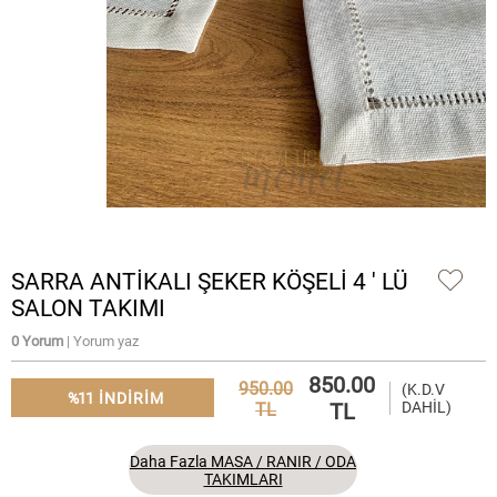
SARRA ANTİKALI ŞEKER KÖŞELİ 4 ' LÜ
SALON TAKIMI
0 Yorum
| Yorum yaz
850.00
950.00
(K.D.V
%11
INDIRIM
TL
DAHİL)
TL
Daha Fazla MASA / RANIR / ODA
TAKIMLARI