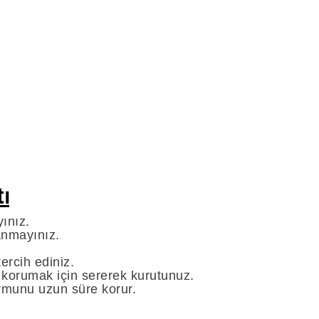
ı
ınız.
lanmayınız.
ercih ediniz.
 korumak için sererek kurutunuz.
rmunu uzun süre korur.