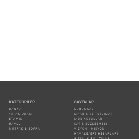
KATEGORILER
SAYFALAR
BANYO
KURUMSAL
YATAK ODASI
SIPARIŞ VE TESLIMAT
ETAMİN
İADE KOŞULLARI
HAVLU
SATIŞ SÖZLEŞMESI
MUTFAK & SOFRA
VIZYON - MISYON
HAVALE/EFT HESAPLARI
GIZLILIK POLITIKASI