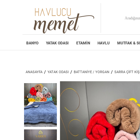
HAVLUCU
memet
BANYO
YATAK ODASI
ETAMİN
HAVLU
MUTFAK & S
/
/
/
ANASAYFA
YATAK ODASI
BATTANİYE / YORGAN
SARRA ÇİFT Kİ