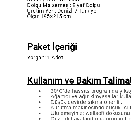
Dolgu Malzemesi: Elyaf Dolgu
Üretim Yeri: Denizli / Türkiye
Ölçü: 195×215 cm
Paket İçeriği
Yorgan: 1 Adet
Kullanım ve Bakım Talimat
•
30°C’de hassas programda yıkay
•
Ağartıcı ve ağır kimyasallar kul
•
Düşük devirde sıkma önerilir.
•
Kurutma makinesinde düşük ısı t
•
Ütülemeyiniz; wellsoft dokusunu
•
Düzenli havalandırma ürünün fo