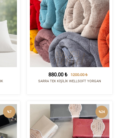
880.00 ₺
1200.00 ₺
IK
SARRA TEK KİŞİLİK WELLSOFT YORGAN
%7
%24