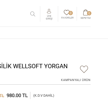
0
0
ÜYE
FAVORILER
SEPETIM
GIRIŞI
ŞİLİK WELLSOFT YORGAN
KAMPANYALI ÜRÜN
980.00 TL
 TL
(K.D.V DAHİL)