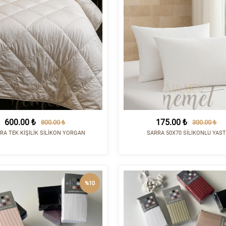
600.00 ₺
175.00 ₺
800.00 ₺
300.00 ₺
RA TEK KİŞİLİK SİLİKON YORGAN
SARRA 50X70 SİLİKONLU YAST
%10