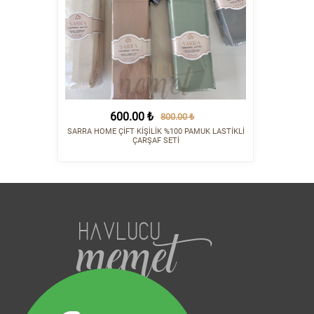
600.00 ₺
800.00 ₺
SARRA HOME ÇİFT KİŞİLİK %100 PAMUK LASTİKLİ
ÇARŞAF SETİ
HAVLUCU
memet