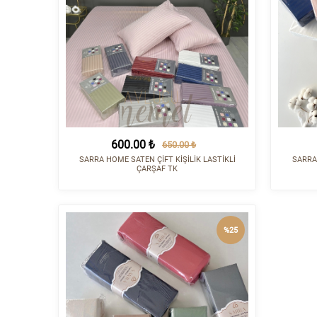
600.00 ₺
650.00 ₺
SARRA HOME SATEN ÇİFT KİŞİLİK LASTİKLİ
SARRA
ÇARŞAF TK
%25