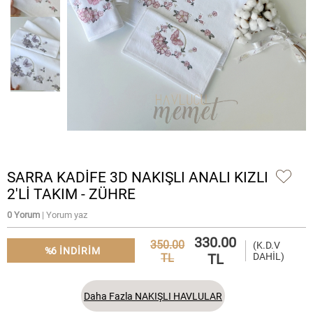
SARRA KADİFE 3D NAKIŞLI ANALI KIZLI
2'Lİ TAKIM - ZÜHRE
0 Yorum
| Yorum yaz
330.00
350.00
(K.D.V
%6
INDIRIM
TL
DAHİL)
TL
Daha Fazla NAKIŞLI HAVLULAR