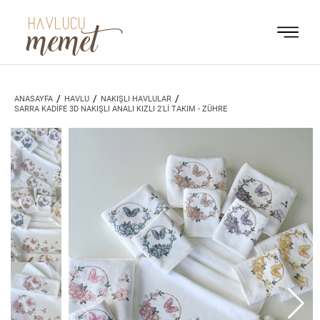
HAVLUCU
memet
/
/
/
ANASAYFA
HAVLU
NAKIŞLI HAVLULAR
SARRA KADİFE 3D NAKIŞLI ANALI KIZLI 2'Lİ TAKIM - ZÜHRE