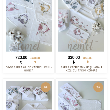
720.00
330.00
850.00
350.00
₺
₺
₺
₺
30x50 SARRA 6'LI 3D KADİFE HAVLU -
SARRA KADİFE 3D NAKIŞLI ANALI
GONCA
KIZLI 2'Lİ TAKIM - ZÜHRE
%6
%6