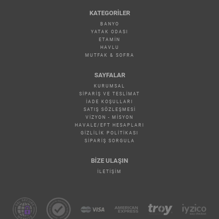
KATEGORILER
BANYO
YATAK ODASI
ETAMİN
HAVLU
MUTFAK & SOFRA
SAYFALAR
KURUMSAL
SIPARIŞ VE TESLIMAT
İADE KOŞULLARI
SATIŞ SÖZLEŞMESI
VIZYON - MISYON
HAVALE/EFT HESAPLARI
GIZLILIK POLITIKASI
SIPARIŞ SORGULA
BİZE ULAŞIN
İLETIŞIM