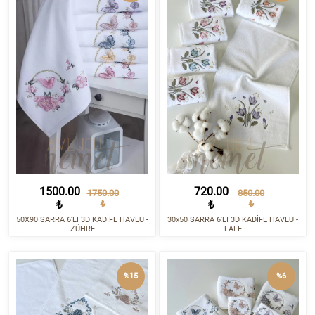
1500.00
720.00
1750.00
850.00
₺
₺
₺
₺
50X90 SARRA 6'LI 3D KADİFE HAVLU -
30x50 SARRA 6'LI 3D KADİFE HAVLU -
ZÜHRE
LALE
%15
%6