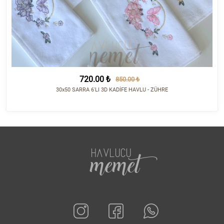
720.00 ₺
850.00 ₺
30x50 SARRA 6'LI 3D KADİFE HAVLU - ZÜHRE
HAVLUCU
memet