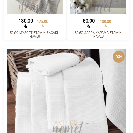
130.00
80.00
175.00
100.00
₺
₺
₺
₺
50x90 MYSOFT ETAMİN SAÇAKLI
30x50 SARRA KAPAMA ETAMİN
HAVLU
HAVLU
%24