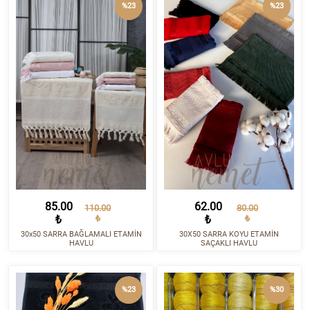
%23
%23
85.00
62.00
110.00
80.00
₺
₺
₺
₺
30x50 SARRA BAĞLAMALI ETAMİN
30X50 SARRA KOYU ETAMİN
HAVLU
SAÇAKLI HAVLU
%23
%30