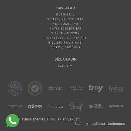
SAYFALAR
KURUMSAL
SIPARIŞ VE TESLIMAT
İADE KOŞULLARI
SATIŞ SÖZLEŞMESI
VIZYON - MISYON
HAVALE/EFT HESAPLARI
GIZLILIK POLITIKASI
SIPARIŞ SORGULA
BİZE ULAŞIN
İLETIŞIM
© 2026 Havlucu Memet. Tüm Hakları Saklıdır.
tasarım - kodlama :
technoone