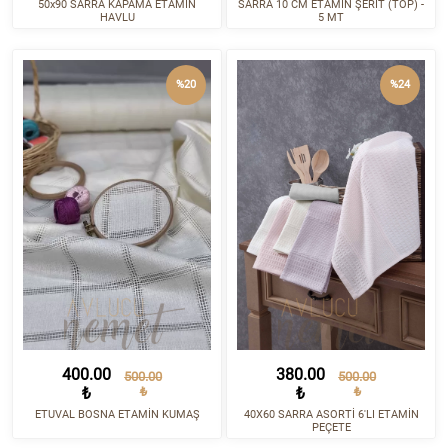
50x90 SARRA KAPAMA ETAMİN
SARRA 10 CM ETAMİN ŞERİT (TOP) -
HAVLU
5 MT
%20
%24
400.00
380.00
500.00
500.00
₺
₺
₺
₺
ETUVAL BOSNA ETAMİN KUMAŞ
40X60 SARRA ASORTİ 6'LI ETAMİN
PEÇETE