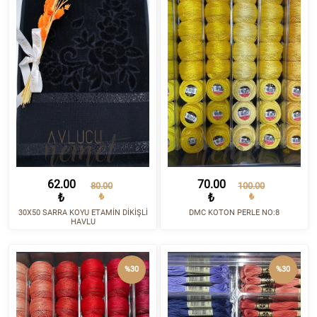
62.00
70.00
80.00
100.00
₺
₺
₺
₺
30X50 SARRA KOYU ETAMİN DİKİŞLİ
DMC KOTON PERLE NO:8
HAVLU
%30
%30