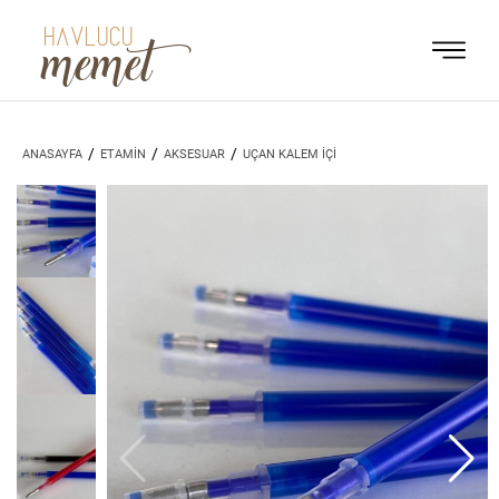
HAVLUCU
memet
/
/
/
ANASAYFA
ETAMİN
AKSESUAR
UÇAN KALEM İÇİ