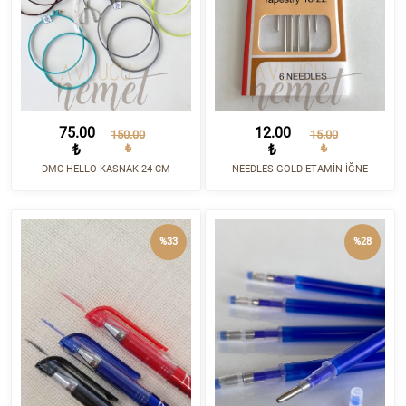
75.00
12.00
150.00
15.00
₺
₺
₺
₺
DMC HELLO KASNAK 24 CM
NEEDLES GOLD ETAMİN İĞNE
%33
%28