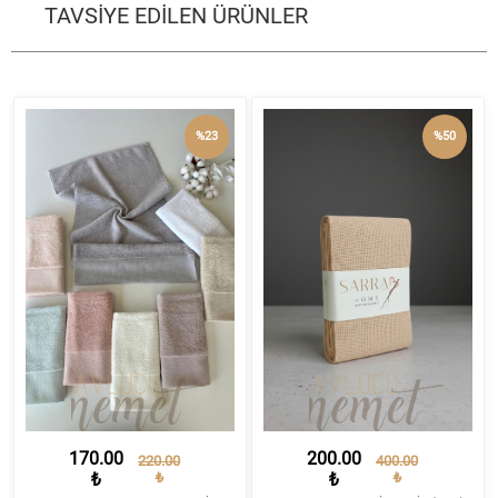
TAVSİYE EDİLEN ÜRÜNLER
%23
%50
170.00
200.00
220.00
400.00
₺
₺
₺
₺