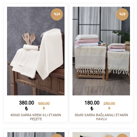
%24
%28
380.00
180.00
500.00
250.00
₺
₺
₺
₺
40X60 SARRA KREM 6'LI ETAMİN
50x90 SARRA BAĞLAMALI ETAMİN
PEÇETE
HAVLU