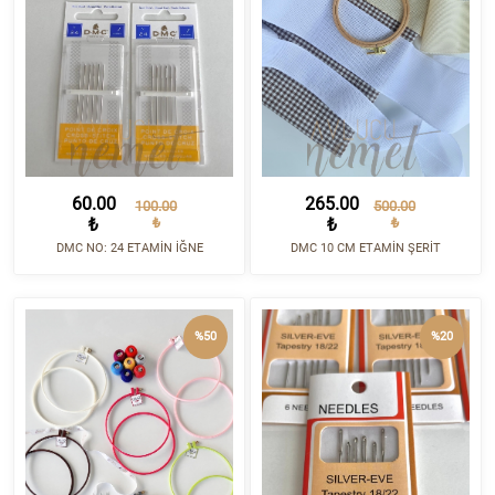
60.00
265.00
100.00
500.00
₺
₺
₺
₺
DMC NO: 24 ETAMİN İĞNE
DMC 10 CM ETAMİN ŞERİT
%50
%20