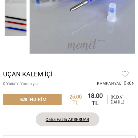
UÇAN KALEM İÇİ
0 Yorum
| Yorum yaz
KAMPANYALI ÜRÜN
18.00
25.00
(K.D.V
%28
INDIRIM
TL
DAHİL)
TL
Daha Fazla AKSESUAR