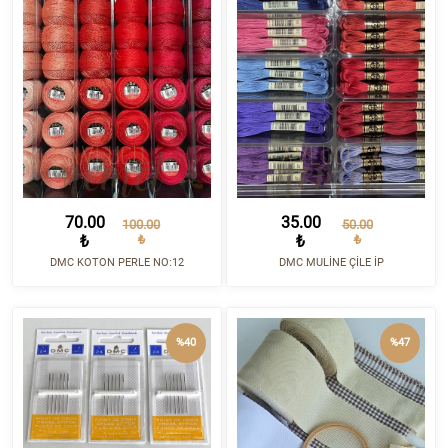
70.00
35.00
100.00
50.00
₺
₺
₺
₺
DMC KOTON PERLE NO:12
DMC MULİNE ÇİLE İP
%40
%47