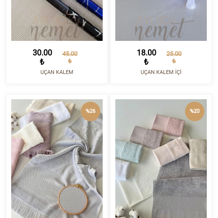
30.00
18.00
45.00
25.00
₺
₺
₺
₺
UÇAN KALEM
UÇAN KALEM İÇİ
%26
%20