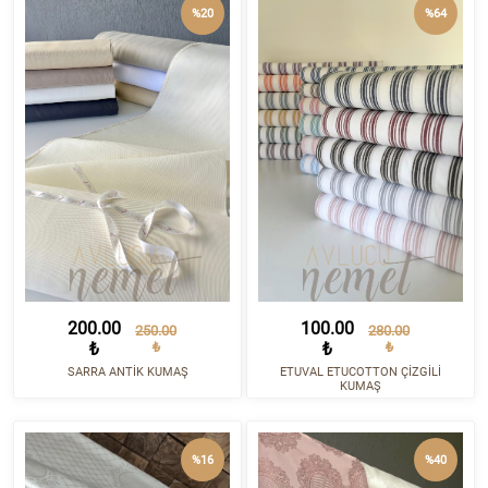
%20
%64
200.00
100.00
250.00
280.00
₺
₺
₺
₺
SARRA ANTİK KUMAŞ
ETUVAL ETUCOTTON ÇİZGİLİ
KUMAŞ
%16
%40