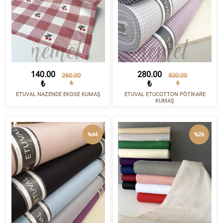
140.00
280.00
260.00
500.00
₺
₺
₺
₺
ETUVAL NAZENDE EKOSE KUMAŞ
ETUVAL ETUCOTTON PÖTİKARE
KUMAŞ
%44
%26