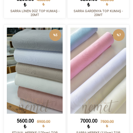
₺
₺
₺
₺
SARRA LİNEN DÜZ TOP KUMAŞ -
SARRA GARDENYA TOP KUMAŞ -
20MT
20MT
%5
%7
5600.00
7000.00
5900.00
7500.00
₺
₺
₺
₺
ETUVAL HEREKE (170cm) TOP
SARRA HEREKE (110cm) TOP