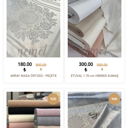
180.00
300.00
300.00
350.00
₺
₺
₺
₺
MİRAY MASA ÖRTÜSÜ - PEÇETE
ETUVAL 1.70 cm HEREKE KUMAŞ
%20
%40