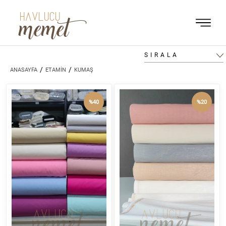
HAVLUCU
memet
SIRALA
/
/
ANASAYFA
ETAMİN
KUMAŞ
%40
%20