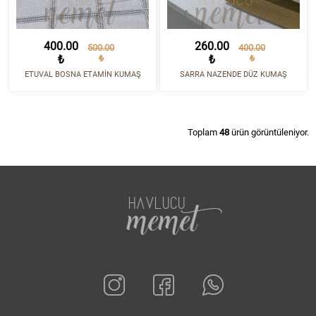
400.00
260.00
500.00
400.00
₺
₺
₺
₺
ETUVAL BOSNA ETAMİN KUMAŞ
SARRA NAZENDE DÜZ KUMAŞ
Toplam
48
ürün görüntüleniyor.
HAVLUCU
memet