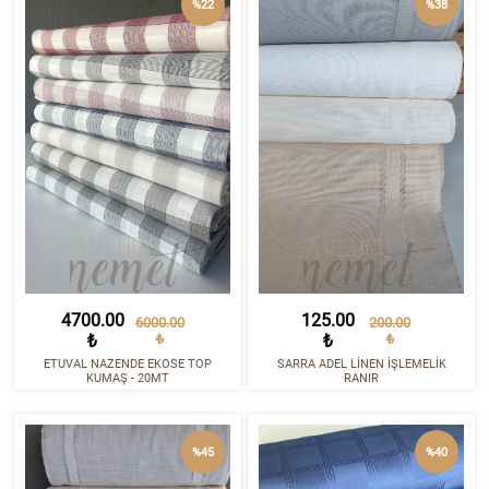
%22
%38
4700.00
125.00
6000.00
200.00
₺
₺
₺
₺
ETUVAL NAZENDE EKOSE TOP
SARRA ADEL LİNEN İŞLEMELİK
KUMAŞ - 20MT
RANIR
%45
%40