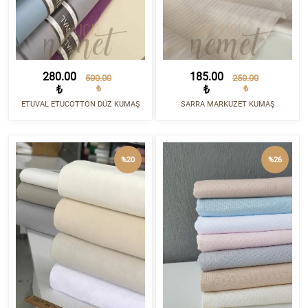
280.00
185.00
500.00
250.00
₺
₺
₺
₺
ETUVAL ETUCOTTON DÜZ KUMAŞ
SARRA MARKUZET KUMAŞ
%20
%26