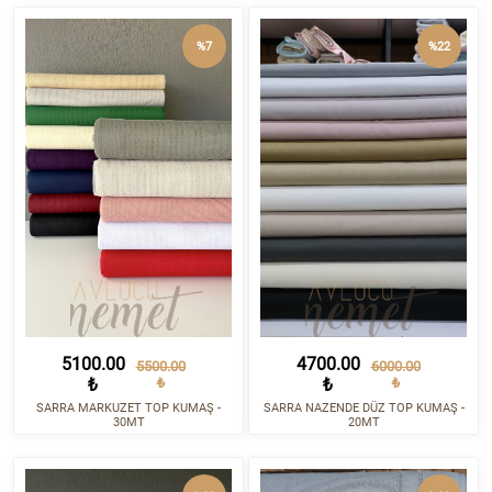
%7
%22
5100.00
4700.00
5500.00
6000.00
₺
₺
₺
₺
SARRA MARKUZET TOP KUMAŞ -
SARRA NAZENDE DÜZ TOP KUMAŞ -
30MT
20MT