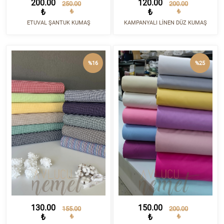
200.00
120.00
250.00
200.00
₺
₺
₺
₺
ETUVAL ŞANTUK KUMAŞ
KAMPANYALI LİNEN DÜZ KUMAŞ
%16
%25
130.00
150.00
155.00
200.00
₺
₺
₺
₺