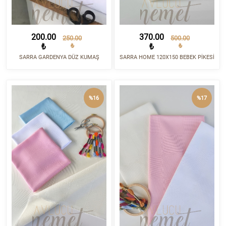
200.00
370.00
250.00
500.00
₺
₺
₺
₺
SARRA GARDENYA DÜZ KUMAŞ
SARRA HOME 120X150 BEBEK PİKESİ
%16
%17