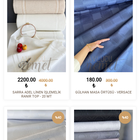
2200.00
180.00
4000.00
300.00
₺
₺
₺
₺
SARRA ADEL LİNEN İŞLEMELİK
GÜLHAN MASA ÖRTÜSÜ - VERSACE
RANIR TOP - 20 MT
%40
%40