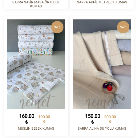
SARRA SAFİR MASA ÖRTÜLÜK
SARRA AKFİL METRELİK KUMAŞ
KUMAŞ
%16
%25
160.00
150.00
190.00
200.00
₺
₺
₺
₺
MÜSLİN BEBEK KUMAŞ
SARRA ALİNA SU YOLU KUMAŞ