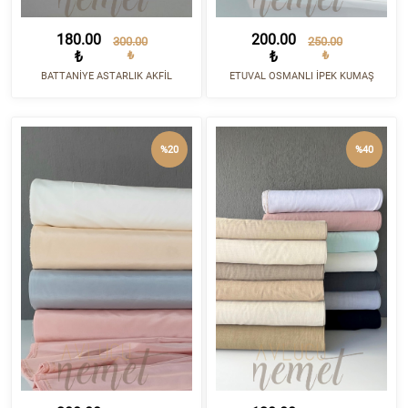
180.00
200.00
300.00
250.00
₺
₺
₺
₺
BATTANİYE ASTARLIK AKFİL
ETUVAL OSMANLI İPEK KUMAŞ
%20
%40