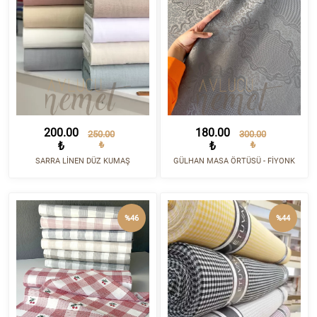
200.00
180.00
250.00
300.00
₺
₺
₺
₺
SARRA LİNEN DÜZ KUMAŞ
GÜLHAN MASA ÖRTÜSÜ - FİYONK
%46
%44