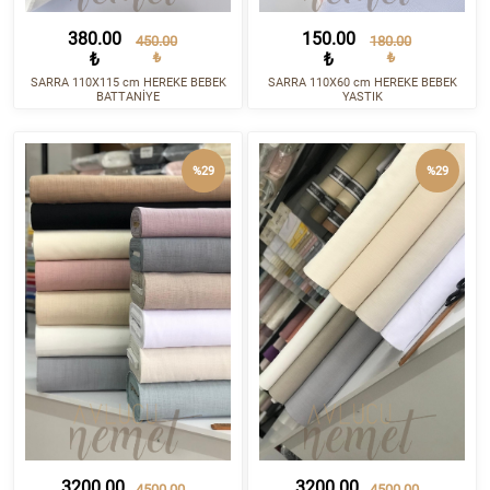
380.00
150.00
450.00
180.00
₺
₺
₺
₺
SARRA 110X115 cm HEREKE BEBEK
SARRA 110X60 cm HEREKE BEBEK
BATTANİYE
YASTIK
%29
%29
3200.00
3200.00
4500.00
4500.00