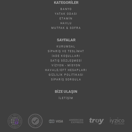
KATEGORILER
BANYO
YATAK ODASI
ETAMİN
HAVLU
MUTFAK & SOFRA
SAYFALAR
KURUMSAL
SIPARIŞ VE TESLIMAT
İADE KOŞULLARI
SATIŞ SÖZLEŞMESI
VIZYON - MISYON
HAVALE/EFT HESAPLARI
GIZLILIK POLITIKASI
SIPARIŞ SORGULA
BİZE ULAŞIN
İLETIŞIM