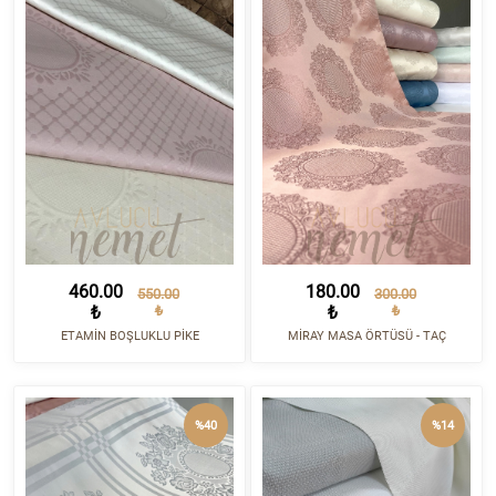
460.00
180.00
550.00
300.00
₺
₺
₺
₺
ETAMİN BOŞLUKLU PİKE
MİRAY MASA ÖRTÜSÜ - TAÇ
%40
%14