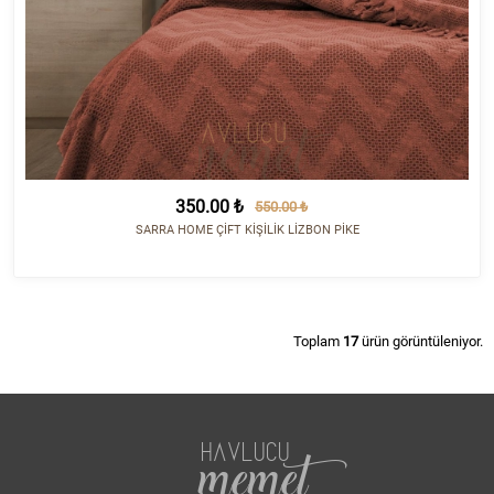
350.00 ₺
550.00 ₺
SARRA HOME ÇİFT KİŞİLİK LİZBON PİKE
Toplam
17
ürün görüntüleniyor.
HAVLUCU
memet