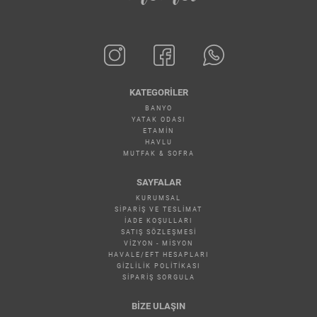
KATEGORILER
BANYO
YATAK ODASI
ETAMİN
HAVLU
MUTFAK & SOFRA
SAYFALAR
KURUMSAL
SIPARIŞ VE TESLIMAT
İADE KOŞULLARI
SATIŞ SÖZLEŞMESI
VIZYON - MISYON
HAVALE/EFT HESAPLARI
GIZLILIK POLITIKASI
SIPARIŞ SORGULA
BİZE ULAŞIN