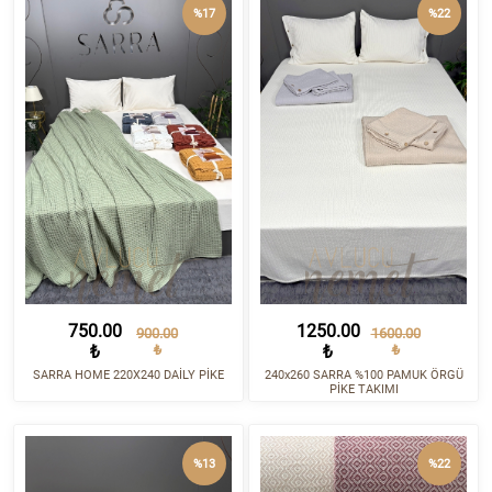
%17
%22
750.00
1250.00
900.00
1600.00
₺
₺
₺
₺
SARRA HOME 220X240 DAİLY PİKE
240x260 SARRA %100 PAMUK ÖRGÜ
PİKE TAKIMI
%13
%22