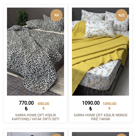
%9
%22
770.00
1090.00
850.00
1390.00
₺
₺
₺
₺
SARRA HOME ÇİFT KİŞİLİK
SARRA HOME ÇİFT KİŞİLİK NERGİS
KAPİTONELİ YATAK ÖRTÜ SETİ
PİKE TAKIMI