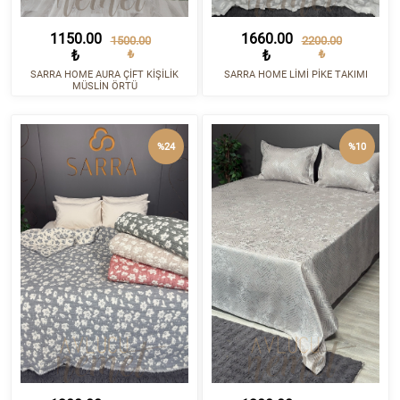
1150.00
1660.00
1500.00
2200.00
₺
₺
₺
₺
SARRA HOME AURA ÇİFT KİŞİLİK
SARRA HOME LİMİ PİKE TAKIMI
MÜSLİN ÖRTÜ
%24
%10