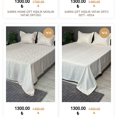
1300.00
1300.00
1700.00
1450.00
₺
₺
₺
₺
SARRA HOME ÇİFT KİŞİLİK MÜSLİN
SARRA ÇİFT KİŞİLİK YATAK ÖRTÜ
YATAK ÖRTÜSÜ
SETİ - VEGA
%10
%10
1300.00
1300.00
1450.00
1450.00
₺
₺
₺
₺