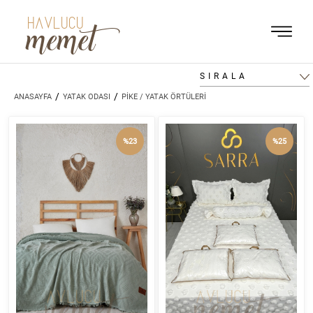
HAVLUCU
memet
SIRALA
/
/
ANASAYFA
YATAK ODASI
PİKE / YATAK ÖRTÜLERİ
%23
%25