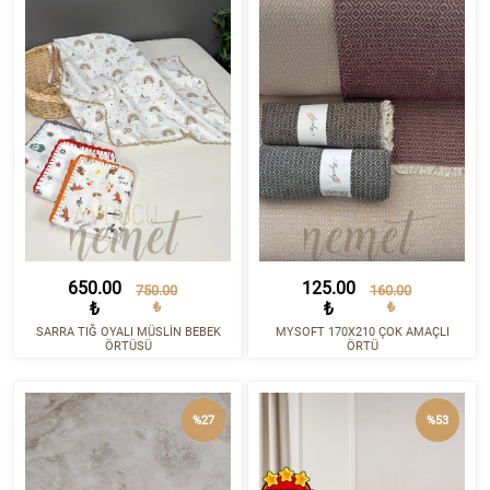
650.00
125.00
750.00
160.00
₺
₺
₺
₺
SARRA TIĞ OYALI MÜSLİN BEBEK
MYSOFT 170X210 ÇOK AMAÇLI
ÖRTÜSÜ
ÖRTÜ
%27
%53