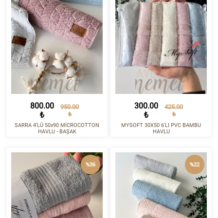
800.00
300.00
950.00
425.00
₺
₺
₺
₺
SARRA 4’LÜ 50x90 MİCROCOTTON
MYSOFT 30X50 6'LI PVC BAMBU
HAVLU - BAŞAK
HAVLU
%36
%22