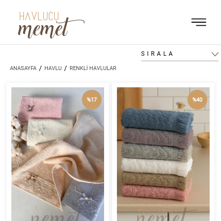
HAVLUCU
memet
SIRALA
/
/
ANASAYFA
HAVLU
RENKLİ HAVLULAR
%17
%40