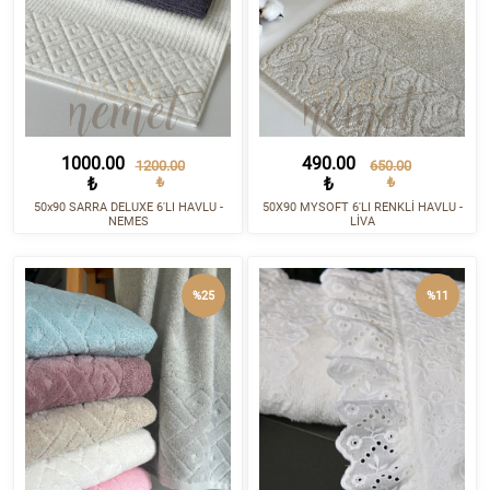
1000.00
490.00
1200.00
650.00
₺
₺
₺
₺
50x90 SARRA DELUXE 6'LI HAVLU -
50X90 MYSOFT 6'LI RENKLİ HAVLU -
NEMES
LİVA
%25
%11