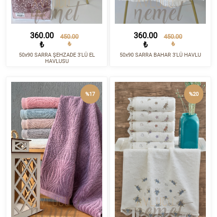
360.00
360.00
450.00
450.00
₺
₺
₺
₺
50x90 SARRA ŞEHZADE 3'LÜ EL
50x90 SARRA BAHAR 3'LÜ HAVLU
HAVLUSU
%17
%20