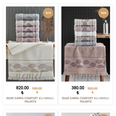
%14
%24
820.00
380.00
950.00
500.00
₺
₺
₺
₺
50x90 SARRA COMFORT 6'LI HAVLU -
30x50 SARRA COMFORT 6'LI HAVLU -
PALMİYE
PALMİYE