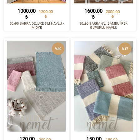
1000.00
1600.00
1200.00
2000.00
₺
₺
₺
₺
50x90 SARRA DELUXE 6'LI HAVLU -
50x90 SARRA 6'LI BAMBU İPEK
MİDYE
GÜPÜRLÜ HAVLU
%40
%17
120.00
150.00
200.00
180.00