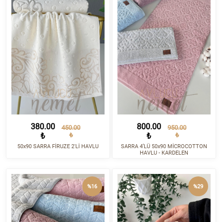
380.00
800.00
450.00
950.00
₺
₺
₺
₺
50x90 SARRA FİRUZE 2'Lİ HAVLU
SARRA 4’LÜ 50x90 MİCROCOTTON
HAVLU - KARDELEN
%16
%29