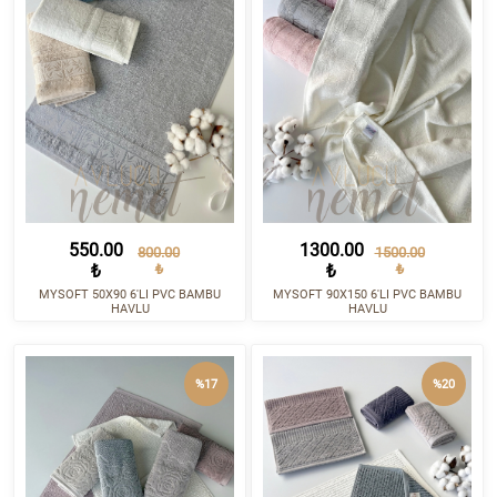
550.00
1300.00
800.00
1500.00
₺
₺
₺
₺
MYSOFT 50X90 6'LI PVC BAMBU
MYSOFT 90X150 6'LI PVC BAMBU
HAVLU
HAVLU
%17
%20