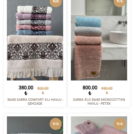
%24
%16
380.00
800.00
500.00
950.00
₺
₺
₺
₺
30x50 SARRA COMFORT 6'LI HAVLU -
SARRA 4’LÜ 50x90 MİCROCOTTON
ŞEHZADE
HAVLU - PETEK
%16
%16