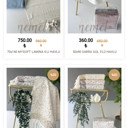
750.00
360.00
960.00
450.00
₺
₺
₺
₺
70x140 MYSOFT LAMİNA 6'LI HAVLU
50x90 SARRA GÜL 3'LÜ HAVLU
%20
%20