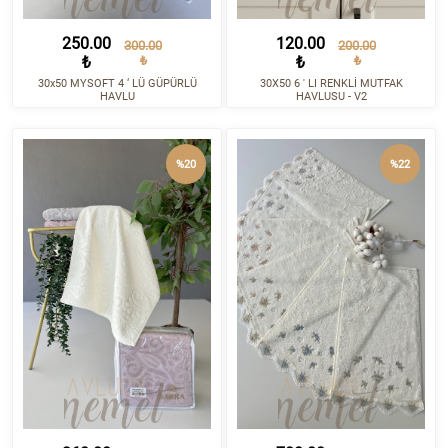
250.00
120.00
300.00
200.00
₺
₺
₺
₺
30x50 MYSOFT 4 ‘ LÜ GÜPÜRLÜ
30X50 6 ' LI RENKLİ MUTFAK
HAVLU
HAVLUSU - V2
%20
%22