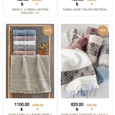
₺
₺
₺
₺
30X50 6 ' LI RENKLİ MUTFAK
SARRA HOME 100x180 PEŞTEMAL
HAVLUSU - V1
%15
%14
1100.00
820.00
1300.00
950.00
₺
₺
₺
₺
50x90 SARRA 6'LI BAMBU RENKLİ
50x90 SARRA COMFORT 6'LI HAVLU -