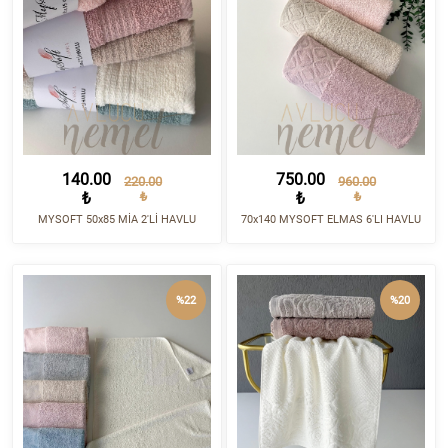
140.00
750.00
220.00
960.00
₺
₺
₺
₺
MYSOFT 50x85 MİA 2'Lİ HAVLU
70x140 MYSOFT ELMAS 6'LI HAVLU
%22
%20