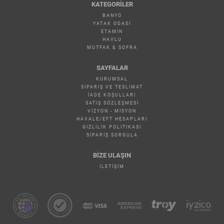
KATEGORILER
BANYO
YATAK ODASI
ETAMİN
HAVLU
MUTFAK & SOFRA
SAYFALAR
KURUMSAL
SIPARIŞ VE TESLIMAT
İADE KOŞULLARI
SATIŞ SÖZLEŞMESI
VIZYON - MISYON
HAVALE/EFT HESAPLARI
GIZLILIK POLITIKASI
SIPARIŞ SORGULA
BİZE ULAŞIN
İLETIŞIM