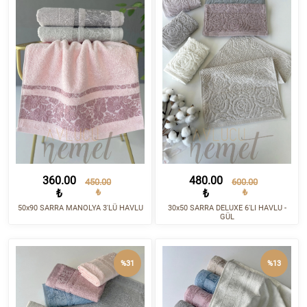
360.00
480.00
450.00
600.00
₺
₺
₺
₺
50x90 SARRA MANOLYA 3'LÜ HAVLU
30x50 SARRA DELUXE 6'LI HAVLU -
GÜL
%31
%13