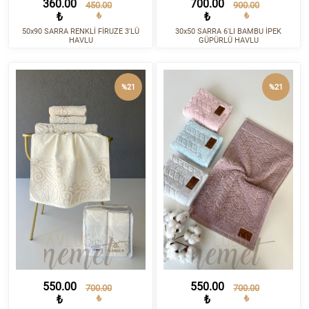
360.00
700.00
450.00
900.00
₺
₺
₺
₺
50x90 SARRA RENKLİ FİRUZE 3'LÜ
30x50 SARRA 6'LI BAMBU İPEK
HAVLU
GÜPÜRLÜ HAVLU
%21
%21
550.00
550.00
700.00
700.00
₺
₺
₺
₺