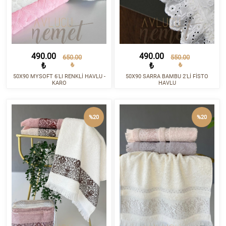
490.00
490.00
650.00
550.00
₺
₺
₺
₺
50X90 MYSOFT 6'LI RENKLİ HAVLU -
50X90 SARRA BAMBU 2'Lİ FİSTO
KARO
HAVLU
%20
%20