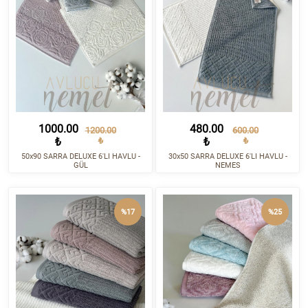
1000.00
480.00
1200.00
600.00
₺
₺
₺
₺
50x90 SARRA DELUXE 6'LI HAVLU -
30x50 SARRA DELUXE 6'LI HAVLU -
GÜL
NEMES
%17
%25