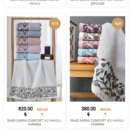
HAVLU
ŞEHZADE
%14
%24
820.00
380.00
950.00
500.00
₺
₺
₺
₺
50x90 SARRA COMFORT 6'LI HAVLU -
30x50 SARRA COMFORT 6'LI HAVLU -
HÜRREM
HÜRREM