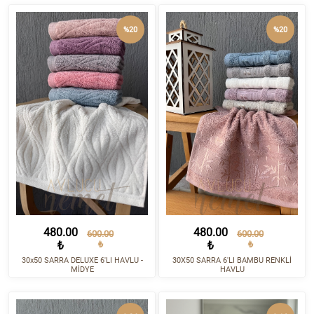
%20
%20
480.00
480.00
600.00
600.00
₺
₺
₺
₺
30x50 SARRA DELUXE 6'LI HAVLU -
30X50 SARRA 6'LI BAMBU RENKLİ
MİDYE
HAVLU