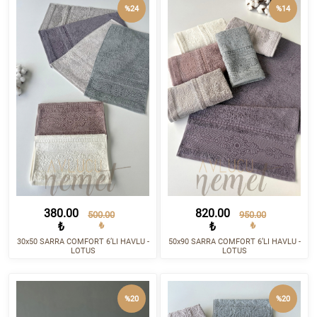
%24
%14
380.00
820.00
500.00
950.00
₺
₺
₺
₺
30x50 SARRA COMFORT 6’LI HAVLU -
50x90 SARRA COMFORT 6’LI HAVLU -
LOTUS
LOTUS
%20
%20