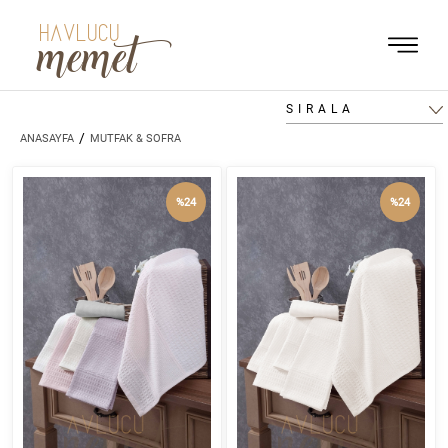
HAVLUCU
memet
SIRALA
/
ANASAYFA
MUTFAK & SOFRA
%24
%24