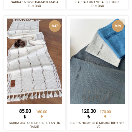
SARRA 160x220 DAMASK MASA
SARRA 170x170 SAFİR PİKNİK
ÖRTÜSÜ
ÖRTÜSÜ
%47
%29
85.00
120.00
160.00
170.00
₺
₺
₺
₺
SARRA 35x145 NATURAL OTANTİK
SARRA HOME 3’LÜ MİKROFİBER BEZ
RANIR
- V2