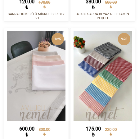
120.00
380.00
170.00
500.00
₺
₺
₺
₺
SARRA HOME 3’LÜ MİKROFİBER BEZ
40X60 SARRA BEYAZ 6'LI ETAMİN
- V1
PEÇETE
%25
%20
600.00
175.00
800.00
220.00
₺
₺
₺
₺