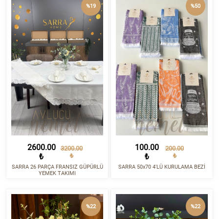
%19
%50
2600.00
100.00
3200.00
200.00
₺
₺
₺
₺
SARRA 26 PARÇA FRANSIZ GÜPÜRLÜ
SARRA 50x70 4'LÜ KURULAMA BEZİ
YEMEK TAKIMI
%22
%22