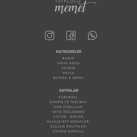
HAVLUCU
memet
KATEGORILER
BANYO
YATAK ODASI
ETAMİN
HAVLU
MUTFAK & SOFRA
SAYFALAR
KURUMSAL
SIPARIŞ VE TESLIMAT
İADE KOŞULLARI
SATIŞ SÖZLEŞMESI
VIZYON - MISYON
HAVALE/EFT HESAPLARI
GIZLILIK POLITIKASI
SIPARIŞ SORGULA